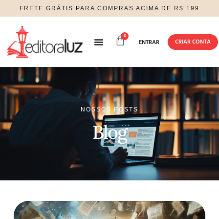
FRETE GRÁTIS PARA COMPRAS ACIMA DE R$ 199
0
CRIAR CONTA
ENTRAR
SOBRE NÓS
NOSSOS POSTS
Blog