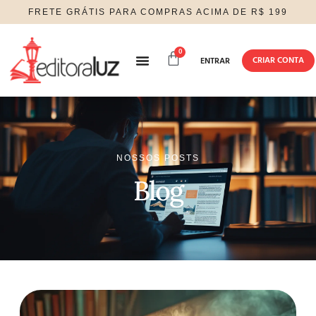
FRETE GRÁTIS PARA COMPRAS ACIMA DE R$ 199
0
CRIAR CONTA
ENTRAR
SOBRE NÓS
NOSSOS POSTS
Blog